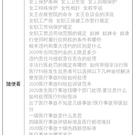
女工保护条例
女工卫生室
女工四期保护
女工特殊保护
女性相奸
女权学说
女王在枢密院的命令
女王在议会的演说
女职工产假
女职工保健工作暂行规定
女职工劳动保护规定
女职工禁忌劳动范围的规定
奴婢
奴婢令
奴隶
行使同时履行抗辩权的条件有哪些
根本违约和重大违约的区别是什么
2020年合同违约金的上限是多少
违约责任与侵权责任竞合的处理
非法行医处罚的规定有哪些
如何举报非法行医
医疗纠纷发生后患者可以选择以下几种途径解决
整形医疗事故纠纷如何处理
随便看
2020医疗事故纠纷起诉状范本
2020发生医疗事故找哪个部门处理,要注意什么
如何处理医疗纠纷投诉
出了医疗事故不知是几级事故?医疗事故等级划
分
一级医疗事故是什么意思
四级医疗事故评级标准及医疗赔偿项目
2020医疗事故十级伤残赔偿标准
医疗事故在哪里鉴定