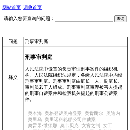
网站首页
词典首页
请输入您要查询的问题：
问题
刑事审判庭
刑事审判庭
人民法院中设置的负责审理刑事案件的组织机
构。人民法院组织法规定，各级人民法院中均设
释义
刑事审判庭。刑事审判庭由庭长一人、副庭长、
审判员若干人组成。刑事审判庭审理被害人提起
的刑事自诉案件和检察机关提起的刑事公诉案
件。
奥本海
奥格登诉奥格登案
奥肯耐尔
奥迪内
奥里乌
奥里诺科轮船公司仲裁案
奥雷果·维须那
奥韦贝克
女官之制
女工