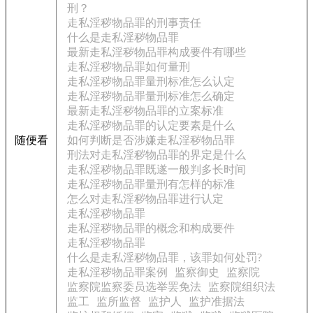
刑？
走私淫秽物品罪的刑事责任
什么是走私淫秽物品罪
最新走私淫秽物品罪构成要件有哪些
走私淫秽物品罪如何量刑
走私淫秽物品罪量刑标准怎么认定
走私淫秽物品罪量刑标准怎么确定
最新走私淫秽物品罪的立案标准
走私淫秽物品罪的认定要素是什么
随便看
如何判断是否涉嫌走私淫秽物品罪
刑法对走私淫秽物品罪的界定是什么
走私淫秽物品罪既遂一般判多长时间
走私淫秽物品罪量刑有怎样的标准
怎么对走私淫秽物品罪进行认定
走私淫秽物品罪
走私淫秽物品罪的概念和构成要件
走私淫秽物品罪
什么是走私淫秽物品罪，该罪如何处罚?
走私淫秽物品罪案例
监察御史
监察院
监察院监察委员选举罢免法
监察院组织法
监工
监所监督
监护人
监护准据法