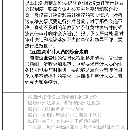
提出职务调整意见;要建立企业经济责任审计联席
会议制度，联席会议办公室每年要组织联合检
查，督促审计决定和审计建议的落实情况，对移
送或移交事项要进行挂牌督促，对于那些久拖不
决、查处不及时的单位要给予红黄牌警告并向经
济责任审计联席会议进行汇报，予以严肃处理;对
审计决定和建议落实不力的单位和领导干部，要
进行通报批评。
(五)提高审计人员的综合素质
随着企业管理的信息化程度越来越高，管理更
加精细，流程更加规范，这就要求审计人员的业
务技能也要与时俱进，要能够适应企业管理信息
化水平不断提升的要求。从而提升审计人员自我
约束力和免疫力。
我国刑法理论上的牵连犯问题研究
盗窃罪刑法条文
盗窃罪的刑法规定
盗窃罪司法解释是什么内容
盗窃罪在刑法理论和司法实践中地位
盗窃罪在司法实践中若干问题的探讨
什么是走私淫秽物品罪？走私淫秽物品罪如何量