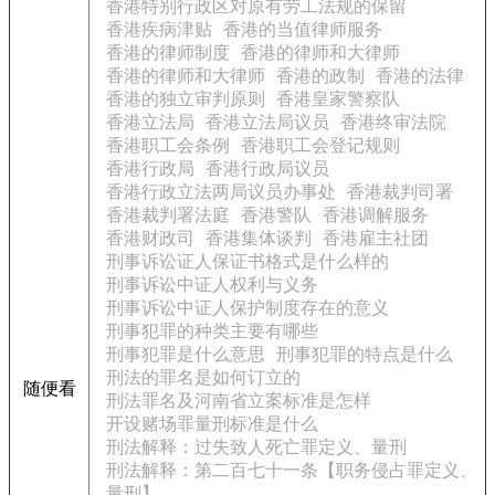
香港特别行政区对原有劳工法规的保留
香港疾病津贴
香港的当值律师服务
香港的律师制度
香港的律师和大律师
香港的律师和大律师
香港的政制
香港的法律
香港的独立审判原则
香港皇家警察队
香港立法局
香港立法局议员
香港终审法院
香港职工会条例
香港职工会登记规则
香港行政局
香港行政局议员
香港行政立法两局议员办事处
香港裁判司署
香港裁判署法庭
香港警队
香港调解服务
香港财政司
香港集体谈判
香港雇主社团
刑事诉讼证人保证书格式是什么样的
刑事诉讼中证人权利与义务
刑事诉讼中证人保护制度存在的意义
刑事犯罪的种类主要有哪些
刑事犯罪是什么意思
刑事犯罪的特点是什么
刑法的罪名是如何订立的
随便看
刑法罪名及河南省立案标准是怎样
开设赌场罪量刑标准是什么
刑法解释：过失致人死亡罪定义、量刑
刑法解释：第二百七十一条【职务侵占罪定义、
量刑】