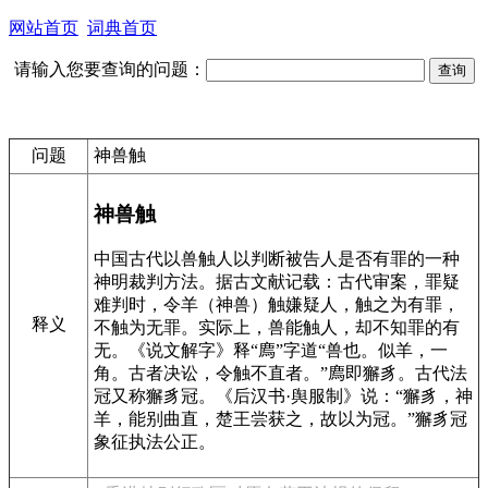
网站首页
词典首页
请输入您要查询的问题：
问题
神兽触
神兽触
中国古代以兽触人以判断被告人是否有罪的一种
神明裁判方法。据古文献记载：古代审案，罪疑
难判时，令羊（神兽）触嫌疑人，触之为有罪，
释义
不触为无罪。实际上，兽能触人，却不知罪的有
无。《说文解字》释“廌”字道“兽也。似羊，一
角。古者决讼，令触不直者。”廌即獬豸。古代法
冠又称獬豸冠。《后汉书·舆服制》说：“獬豸，神
羊，能别曲直，楚王尝获之，故以为冠。”獬豸冠
象征执法公正。