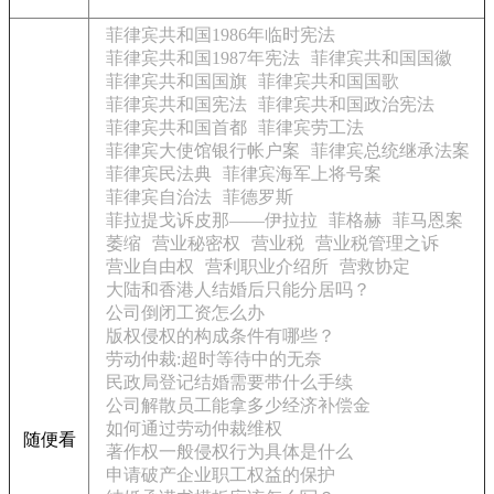
菲律宾共和国1986年临时宪法
菲律宾共和国1987年宪法
菲律宾共和国国徽
菲律宾共和国国旗
菲律宾共和国国歌
菲律宾共和国宪法
菲律宾共和国政治宪法
菲律宾共和国首都
菲律宾劳工法
菲律宾大使馆银行帐户案
菲律宾总统继承法案
菲律宾民法典
菲律宾海军上将号案
菲律宾自治法
菲德罗斯
菲拉提戈诉皮那——伊拉拉
菲格赫
菲马恩案
萎缩
营业秘密权
营业税
营业税管理之诉
营业自由权
营利职业介绍所
营救协定
大陆和香港人结婚后只能分居吗？
公司倒闭工资怎么办
版权侵权的构成条件有哪些？
劳动仲裁:超时等待中的无奈
民政局登记结婚需要带什么手续
公司解散员工能拿多少经济补偿金
如何通过劳动仲裁维权
随便看
著作权一般侵权行为具体是什么
申请破产企业职工权益的保护