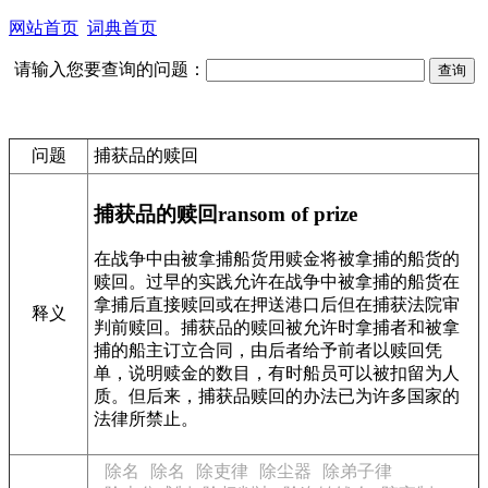
网站首页
词典首页
请输入您要查询的问题：
问题
捕获品的赎回
捕获品的赎回
ransom of prize
在战争中由被拿捕船货用赎金将被拿捕的船货的
赎回。过早的实践允许在战争中被拿捕的船货在
拿捕后直接赎回或在押送港口后但在捕获法院审
释义
判前赎回。捕获品的赎回被允许时拿捕者和被拿
捕的船主订立合同，由后者给予前者以赎回凭
单，说明赎金的数目，有时船员可以被扣留为人
质。但后来，捕获品赎回的办法已为许多国家的
法律所禁止。
除名
除名
除吏律
除尘器
除弟子律