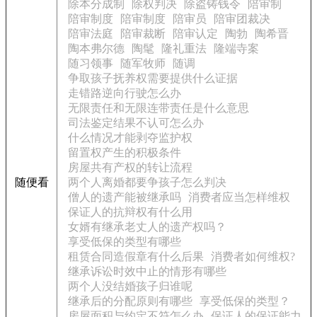
除本分成制
除权判决
除盗铸钱令
陪审制
陪审制度
陪审制度
陪审员
陪审团裁决
陪审法庭
陪审裁断
陪审认定
陶勃
陶希晋
陶本弗尔德
陶髦
隆礼重法
隆端寺案
随习领事
随军牧师
随调
争取孩子抚养权需要提供什么证据
走错路逆向行驶怎么办
无限责任和无限连带责任是什么意思
司法鉴定结果不认可怎么办
什么情况才能剥夺监护权
留置权产生的积极条件
房屋共有产权的转让流程
随便看
两个人离婚都要争孩子怎么判决
僧人的遗产能被继承吗
消费者应当怎样维权
保证人的抗辩权有什么用
女婿有继承老丈人的遗产权吗？
享受低保的类型有哪些
租赁合同造假章有什么后果
消费者如何维权?
继承诉讼时效中止的情形有哪些
两个人没结婚孩子归谁呢
继承后的分配原则有哪些
享受低保的类型？
房屋面积与约定不符怎么办
保证人的保证能力