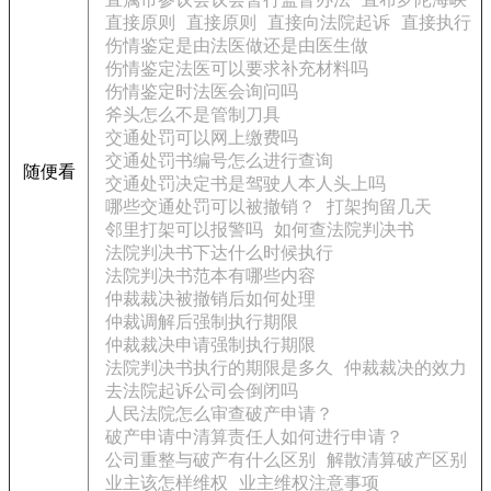
直接原则
直接原则
直接向法院起诉
直接执行
伤情鉴定是由法医做还是由医生做
伤情鉴定法医可以要求补充材料吗
伤情鉴定时法医会询问吗
斧头怎么不是管制刀具
交通处罚可以网上缴费吗
交通处罚书编号怎么进行查询
随便看
交通处罚决定书是驾驶人本人头上吗
哪些交通处罚可以被撤销？
打架拘留几天
邻里打架可以报警吗
如何查法院判决书
法院判决书下达什么时候执行
法院判决书范本有哪些内容
仲裁裁决被撤销后如何处理
仲裁调解后强制执行期限
仲裁裁决申请强制执行期限
法院判决书执行的期限是多久
仲裁裁决的效力
去法院起诉公司会倒闭吗
人民法院怎么审查破产申请？
破产申请中清算责任人如何进行申请？
公司重整与破产有什么区别
解散清算破产区别
业主该怎样维权
业主维权注意事项