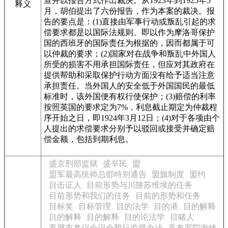
查并以报告方式作出裁决。从1923年到1925年5
释义
月，胡伯提出了六份报告，作为本案的裁决。报
告的要点是：(1)直接由军事行动或叛乱引起的求
偿要求都是以国际法规则、即以作为摩洛哥保护
国的西班牙的国际责任为根据的，因而都属于可
以仲裁的要求；(2)国家对在战争和叛乱中外国人
所受的损害不用承担国际责任，但应对其政府在
提供帮助和采取保护行动方面没有给予适当注意
承担责任。当外国人的安全低于外国国民的最低
标准时，该外国便有权行使保护；(3)赔偿的利率
按照英国的要求定为7%，利息截止期定为仲裁程
序开始之日，即1924年3月12日；(4)对于各项由个
人提出的求偿要求分别予以驳回或接受并确定赔
偿金额，包括到期利息。
盛京刑部监狱
盛辛民
盟
盟军最高统帅总部特别通告
盟旗制度
盟约
目击证人
目前形势与川陕苏维埃的任务
目前形势和我们的任务
目前的形势和任务
目标奖
目标管理
目的法学
目的港
目的解释
目的解释
目的解释
目的论法学
目睹人
直属市参议会议会暂行监督办法
直布罗陀海峡